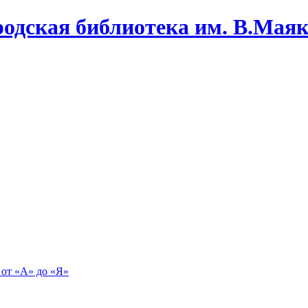
одская библиотека им. В.Маяко
 от «А» до «Я»