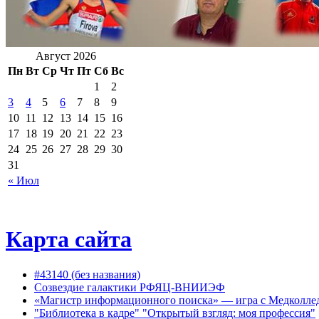
Август 2026
Пн
Вт
Ср
Чт
Пт
Сб
Вс
1
2
3
4
5
6
7
8
9
10
11
12
13
14
15
16
17
18
19
20
21
22
23
24
25
26
27
28
29
30
31
« Июл
Карта сайта
#43140 (без названия)
Созвездие галактики РФЯЦ-ВНИИЭФ
«Магистр информационного поиска» — игра с Медколле
"Библиотека в кадре" "Открытый взгляд: моя профессия"