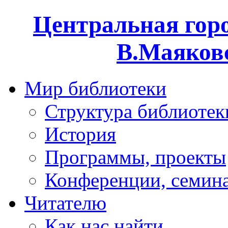
Центральная горо
В.Маяковс
Мир библиотеки
Структура библиотек
История
Программы, проекты
Конференции, семин
Читателю
Как нас найти