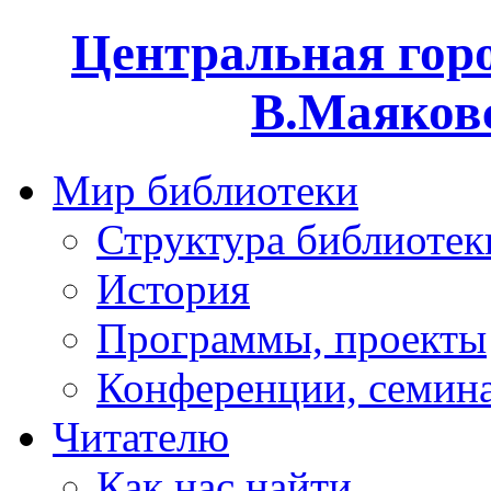
Центральная горо
В.Маяковс
Мир библиотеки
Структура библиотек
История
Программы, проекты
Конференции, семин
Читателю
Как нас найти