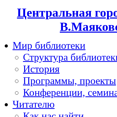
Центральная горо
В.Маяковс
Мир библиотеки
Структура библиотек
История
Программы, проекты
Конференции, семин
Читателю
Как нас найти