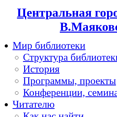
Центральная горо
В.Маяковс
Мир библиотеки
Структура библиотек
История
Программы, проекты
Конференции, семин
Читателю
Как нас найти