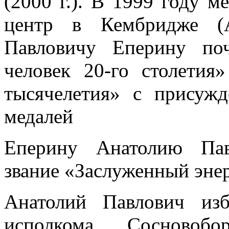
(2000 г.). В 1999 году 
центр в Кембридже (А
Павловичу Еперину по
человек 20-го столети
тысячелетия» с присуж
медалей
Еперину Анатолию Пав
звание «Заслуженный эне
Анатолий Павлович из
исполкома Сосновобо