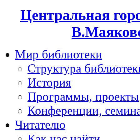
Центральная горо
В.Маяковс
Мир библиотеки
Структура библиотек
История
Программы, проекты
Конференции, семин
Читателю
Как нас найти