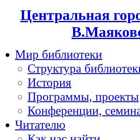
Центральная горо
В.Маяковс
Мир библиотеки
Структура библиотек
История
Программы, проекты
Конференции, семин
Читателю
Как нас найти