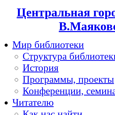
Центральная горо
В.Маяковс
Мир библиотеки
Структура библиотек
История
Программы, проекты
Конференции, семин
Читателю
Как нас найти