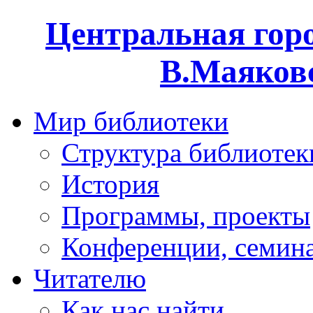
Центральная горо
В.Маяковс
Мир библиотеки
Структура библиотек
История
Программы, проекты
Конференции, семин
Читателю
Как нас найти