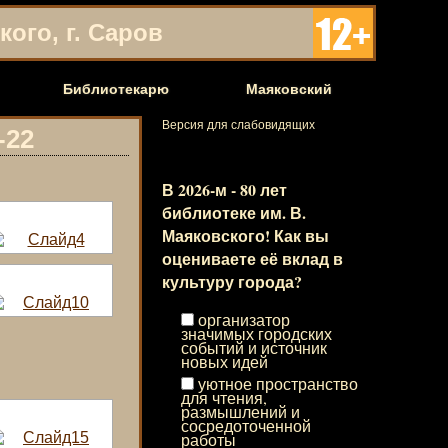
ого, г. Саров
Библиотекарю
Маяковский
Версия для слабовидящих
-22
В 2026‑м - 80 лет
библиотеке им. В.
Маяковского! Как вы
оцениваете её вклад в
культуру города?
организатор
значимых городских
событий и источник
новых идей
уютное пространство
для чтения,
размышлений и
сосредоточенной
работы