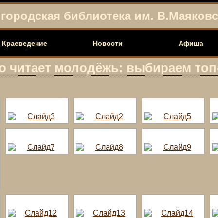
городская библиотека им. В.Маяковск
Краеведение
Новости
Афиша
о читает молодёжь: выбираем топ