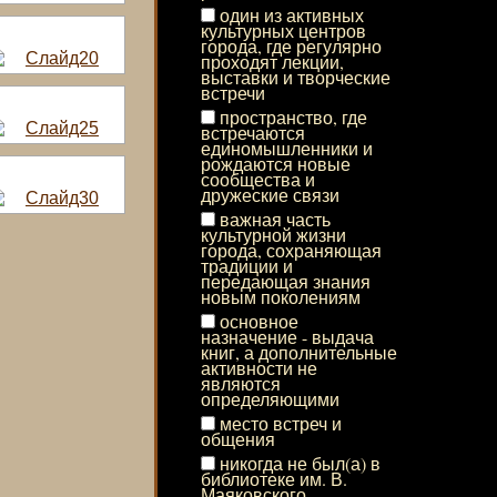
один из активных
культурных центров
города, где регулярно
проходят лекции,
выставки и творческие
встречи
пространство, где
встречаются
единомышленники и
рождаются новые
сообщества и
дружеские связи
важная часть
культурной жизни
города, сохраняющая
традиции и
передающая знания
новым поколениям
основное
назначение - выдача
книг, а дополнительные
активности не
являются
определяющими
место встреч и
общения
никогда не был(а) в
библиотеке им. В.
Маяковского