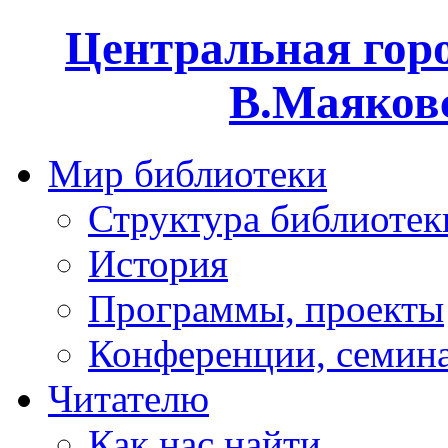
Центральная горо
В.Маяковс
Мир библиотеки
Структура библиотек
История
Программы, проекты
Конференции, семин
Читателю
Как нас найти