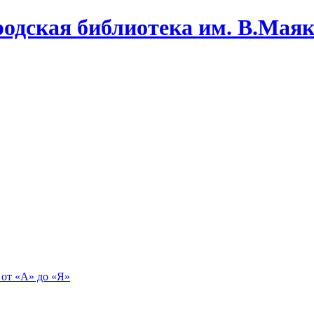
одская библиотека им. В.Маяко
 от «А» до «Я»