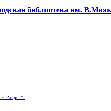
одская библиотека им. В.Маяко
 от «А» до «Я»