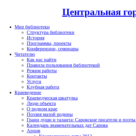
Центральная гор
Мир библиотеки
Структура библиотеки
История
Программы, проекты
Конференции, семинары
Читателю
Как нас найти
Правила пользования библиотекой
Режим работы
Контакты
Услуги
Клубная работа
Краеведение
Краеведческая шкатулка
Люди объекта
О родном крае
Поэзия малой родины
Грани души и таланта: Саровские писатели и поэты
Календарь знаменательных дат Сарова
Архив