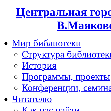
Центральная горо
В.Маяковс
Мир библиотеки
Структура библиотек
История
Программы, проекты
Конференции, семин
Читателю
Как нас найти