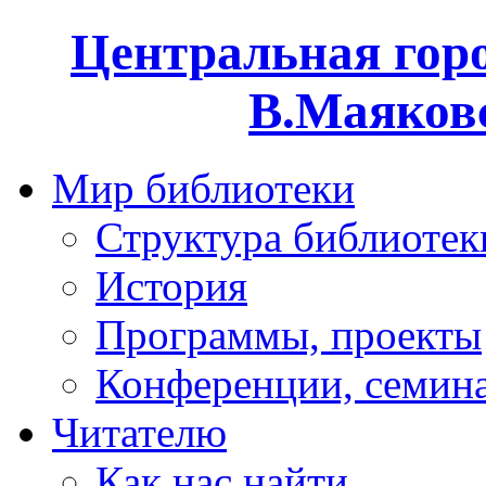
Центральная горо
В.Маяковс
Мир библиотеки
Структура библиотек
История
Программы, проекты
Конференции, семин
Читателю
Как нас найти