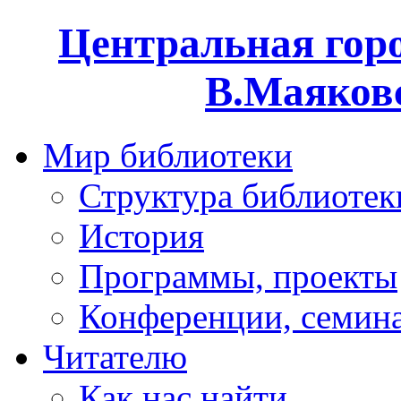
Центральная горо
В.Маяковс
Мир библиотеки
Структура библиотек
История
Программы, проекты
Конференции, семин
Читателю
Как нас найти