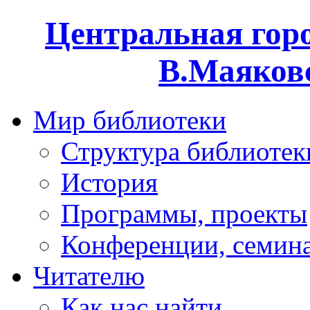
Центральная горо
В.Маяковс
Мир библиотеки
Структура библиотек
История
Программы, проекты
Конференции, семин
Читателю
Как нас найти