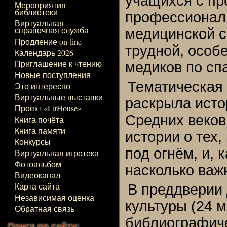
учащихся с п
Мероприятия
библиотеки
профессионал
Виртуальная
справочная служба
медицинской с
Продление on-line
трудной, особ
Календарь 2026
Приглашение к чтению
медиков по сп
Новые поступления
Тематическая
Это интересно
Виртуальные выставки
раскрыла исто
Проект «LitHouse»
Средних веков
Книга почёта
Книга памяти
истории о тех,
Конкурсы
под огнём, и, 
Виртуальная игротека
Фотоальбом
насколько важ
Видеоканал
Карта сайта
В преддверии 
Независимая оценка
культуры (24 
Обратная связь
библиографиче
Поиск по сайту: