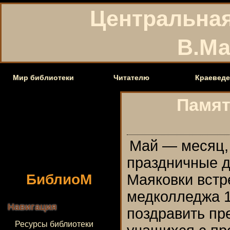
Центральная
В.Ма
Мир библиотеки
Читателю
Краеведе
Памят
Май — месяц,
праздничные 
БиблиоМ
Маяковки встр
медколледжа 1
Навигация
поздравить пр
Ресурсы библиотеки