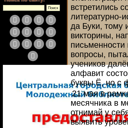
встретились с
литературно
‑
и
да Буки, тому 
викторины, на
письменности 
вопросы, пыта
учеников далё
алфавит состоя
буквы Ё, но с 
21 мая в рамк
месячника в м
отнимай у себ
выявить урове