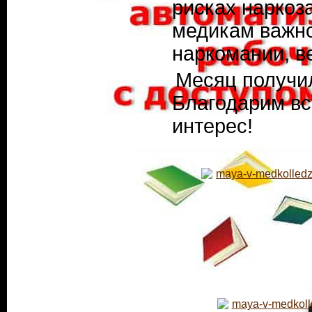
рисках наркоз
медикам важно
наркомании, в
Месяц получи
Благодарим вс
интерес!