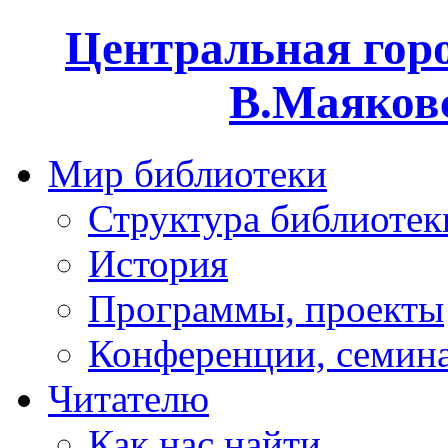
Центральная горо
В.Маяковс
Мир библиотеки
Структура библиотек
История
Программы, проекты
Конференции, семин
Читателю
Как нас найти