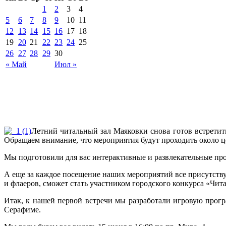
1
2
3
4
5
6
7
8
9
10
11
12
13
14
15
16
17
18
19
20
21
22
23
24
25
26
27
28
29
30
« Май
Июл »
Летний читальный зал Маяковки снова готов встретить
Обращаем внимание, что мероприятия будут проходить около це
Мы подготовили для вас интерактивные и развлекательные про
А еще за каждое посещение наших мероприятий все присутств
и флаеров, сможет стать участником городского конкурса «Чита
Итак, к нашей первой встречи мы разработали игровую прогр
Серафиме.