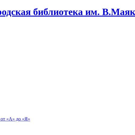
одская библиотека им. В.Маяко
 от «А» до «Я»