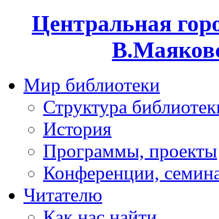
Центральная горо
В.Маяковс
Мир библиотеки
Структура библиотек
История
Программы, проекты
Конференции, семин
Читателю
Как нас найти