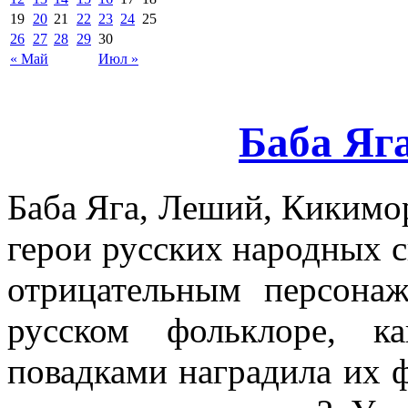
19
20
21
22
23
24
25
26
27
28
29
30
« Май
Июл »
Баба Яг
Баба Яга, Леший, Кикимо
герои русских народных ск
отрицательным персона
русском фольклоре, к
повадками наградила их ф