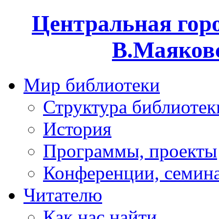
Центральная горо
В.Маяковс
Мир библиотеки
Структура библиотек
История
Программы, проекты
Конференции, семин
Читателю
Как нас найти