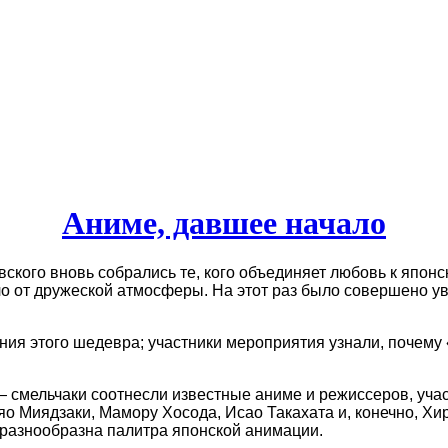
Аниме, давшее начало
вского вновь собрались те, кого объединяет любовь к япон
пло от дружеской атмосферы. На этот раз было совершено 
ния этого шедевра; участники мероприятия узнали, почему 
— смельчаки соотнесли известные аниме и режиссеров, уча
аяо Миядзаки, Мамору Хосода, Исао Такахата и, конечно, Х
и разнообразна палитра японской анимации.