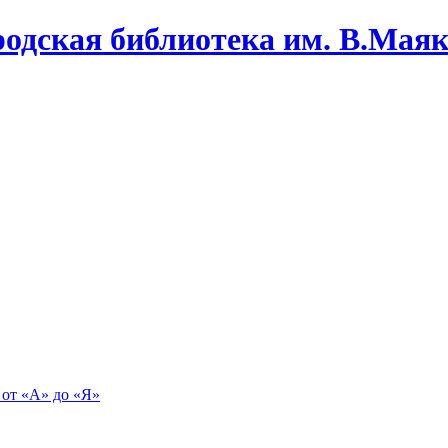
одская библиотека им. В.Маяко
 от «А» до «Я»