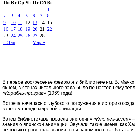
Пн
Вт
Ср
Чт
Пт
Сб
Вс
1
2
3
4
5
6
7
8
9
10
11
12
13
14
15
16
17
18
19
20
21
22
23
24
25
26
27
28
« Янв
Мар »
В первое воскресенье февраля в библиотеке им. В. Маяко
окном, в стенах читального зала было по-настоящему те
«
Корабль-призрак
» (1969 года).
Встреча началась с глубокого погружения в историю созда
золотом фонде мировой анимации.
Затем библиотекарь провела викторину «
Кто режиссер
» 
знания о японской анимации. Звучали такие имена, как Х
не только проверила знания, но и напомнила, как богата 