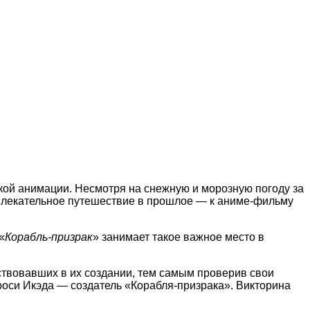
ской анимации. Несмотря на снежную и морозную погоду за
увлекательное путешествие в прошлое — к аниме-фильму
«
Корабль-призрак
» занимает такое важное место в
ствовавших в их создании, тем самым проверив свои
ироси Икэда — создатель «Корабля-призрака». Викторина