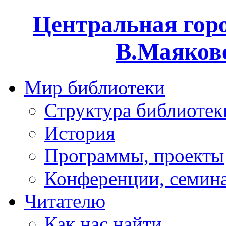
Центральная горо
В.Маяковс
Мир библиотеки
Структура библиотек
История
Программы, проекты
Конференции, семин
Читателю
Как нас найти