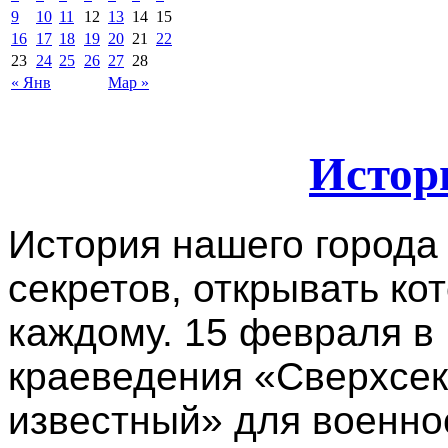
9
10
11
12
13
14
15
16
17
18
19
20
21
22
23
24
25
26
27
28
« Янв
Мар »
Истор
История нашего города 
секретов, открывать ко
каждому. 15 февраля в
краеведения «Сверхсек
известный» для военн