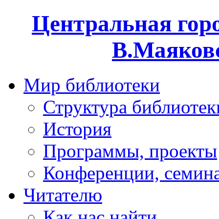
Центральная горо
В.Маяковс
Мир библиотеки
Структура библиотек
История
Программы, проекты
Конференции, семин
Читателю
Как нас найти