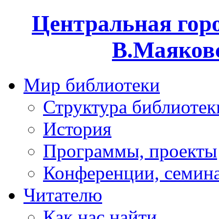
Центральная горо
В.Маяковс
Мир библиотеки
Структура библиотек
История
Программы, проекты
Конференции, семин
Читателю
Как нас найти