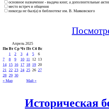
основное назначение - выдача книг, а дополнительные ак
место встреч и общения
никогда не был(а) в библиотеке им. В. Маяковского
Посмотре
Апрель 2025
Пн
Вт
Ср
Чт
Пт
Сб
Вс
1
2
3
4
5
6
7
8
9
10
11
12
13
14
15
16
17
18
19
20
21
22
23
24
25
26
27
28
29
30
« Мар
Май »
Историческая б