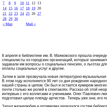
7
8
9
10
11
12
13
14
15
16
17
18
19
20
21
22
23
24
25
26
27
28
29
30
« Мар
Май »
8 апреля в библиотеке им. В. Маяковского прошла очере
специалисты из городских организаций, которые занимаютс
задавали им вопросы о социальных пенсиях, о льготах дл
оплаты социальных услуг и другие.
Затем в зале прозвучала новая литературно-музыкальна
В этом году исполняется 90 лет со дня рождения народного
нашей страны в целом. Он был и остается кумиром многи
почти столько же ролей в спектаклях. Рассказ об этой н
интервью с его коллегами и учениками. Олег Павлович лю
подготовил целую плеяду артистов. Теперь уже они, его 
Запал жизнелюбия и оптимизма передался гостям библиот