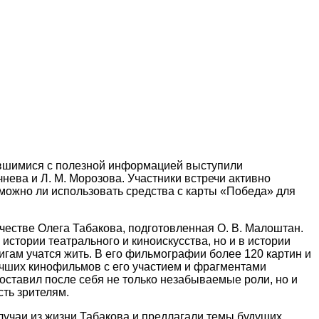
равшимися с полезной информацией выступили
чнева и Л. М. Морозова. Участники встречи активно
 можно ли использовать средства с карты «Победа» для
честве Олега Табакова, подготовленная О. В. Малоштан.
истории театрального и киноискусства, но и в истории
гам учатся жить. В его фильмографии более 120 картин и
лучших кинофильмов с его участием и фрагментами
оставил после себя не только незабываемые роли, но и
сть зрителям.
лучаи из жизни Табакова и предлагали темы будущих