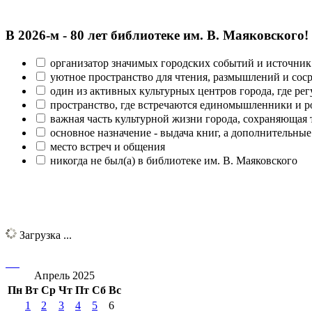
В 2026‑м - 80 лет библиотеке им. В. Маяковского!
организатор значимых городских событий и источник
уютное пространство для чтения, размышлений и сос
один из активных культурных центров города, где рег
пространство, где встречаются единомышленники и р
важная часть культурной жизни города, сохраняющая
основное назначение - выдача книг, а дополнительн
место встреч и общения
никогда не был(а) в библиотеке им. В. Маяковского
Загрузка ...
Апрель 2025
Пн
Вт
Ср
Чт
Пт
Сб
Вс
1
2
3
4
5
6