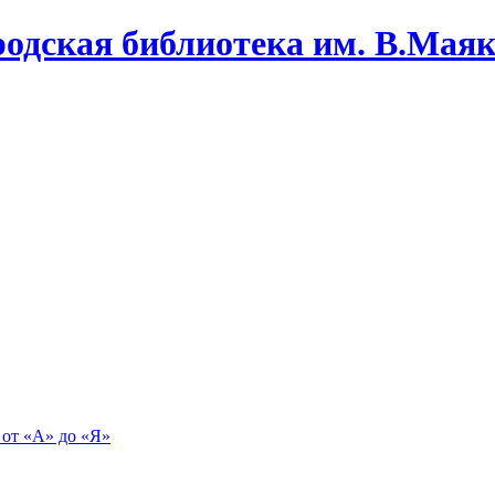
одская библиотека им. В.Маяко
 от «А» до «Я»