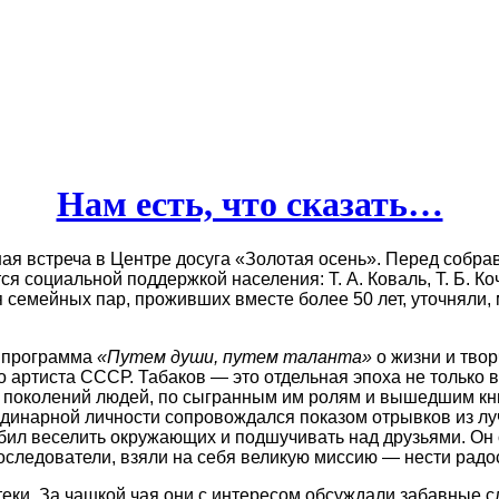
Нам есть, что сказать…
дная встреча в Центре досуга «Золотая осень». Перед соб
я социальной поддержкой населения: Т. А. Коваль, Т. Б. Ко
я семейных пар, проживших вместе более 50 лет, уточняли,
я программа
«Путем души, путем таланта»
о жизни и твор
 артиста СССР. Табаков — это отдельная эпоха не только в 
х поколений людей, по сыгранным им ролям и вышедшим кни
еординарной личности сопровождался показом отрывков из 
бил веселить окружающих и подшучивать над друзьями. Он 
последователи, взяли на себя великую миссию — нести радо
еки. За чашкой чая они с интересом обсуждали забавные с