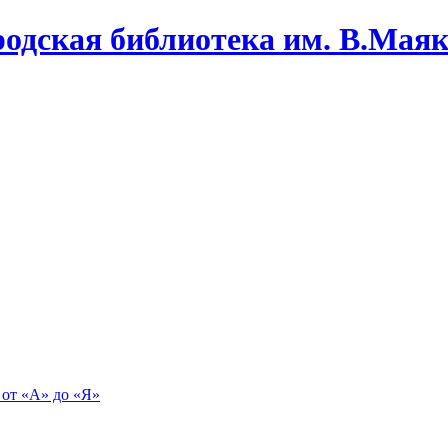
одская библиотека им. В.Маяко
 от «А» до «Я»