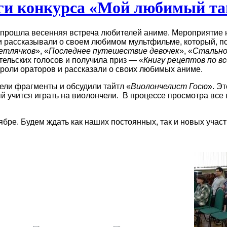
ги конкурса «Мой любимый та
 прошла весенняя встреча любителей аниме. Мероприятие н
и рассказывали о своем любимом мультфильме, который, п
етлячков
», «
Последнее путешествие девочек
», «
Стально
тельских голосов и получила приз — «
Книгу рецептов по в
 роли ораторов и рассказали о своих любимых аниме.
ели фрагменты и обсудили тайтл «
Виолончелист Госю
». Э
й учится играть на виолончели. В процессе просмотра все
ябре. Будем ждать как наших постоянных, так и новых уча