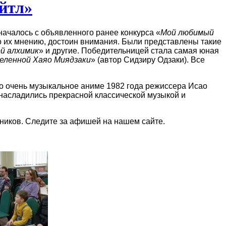
йтл»
ачалось с объявленного ранее конкурса «
Мой любимый
о их мнению, достоин внимания. Были представлены такие
й алхимик
» и другие. Победительницей стала самая юная
селенной Хаяо Миядзаки
» (автор Сидзиру Одзаки). Все
то очень музыкальное аниме 1982 года режиссера Исао
 насладились прекрасной классической музыкой и
стников. Следите за афишей на нашем сайте.