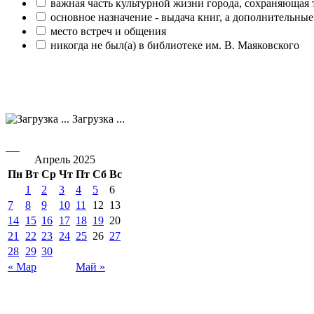
важная часть культурной жизни города, сохраняющая
основное назначение - выдача книг, а дополнительн
место встреч и общения
никогда не был(а) в библиотеке им. В. Маяковского
Загрузка ...
Апрель 2025
Пн
Вт
Ср
Чт
Пт
Сб
Вс
1
2
3
4
5
6
7
8
9
10
11
12
13
14
15
16
17
18
19
20
21
22
23
24
25
26
27
28
29
30
« Мар
Май »