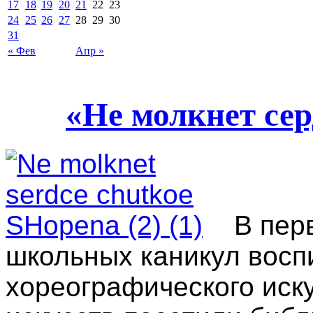
17
18
19
20
21
22
23
24
25
26
27
28
29
30
31
« Фев
Апр »
«Не молкнет се
В пер
школьных каникул восп
хореографического иск