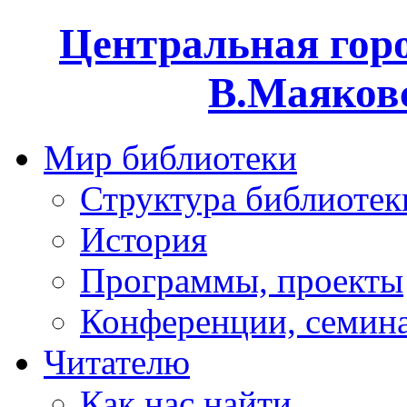
Центральная горо
В.Маяковс
Мир библиотеки
Структура библиотек
История
Программы, проекты
Конференции, семин
Читателю
Как нас найти