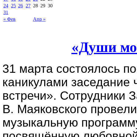
24
25
26
27
28
29
30
31
« Фев
Апр »
«Души м
31 марта состоялось п
каникулами заседание 
встречи». Сотрудники З
В. Маяковского провели
музыкальную программ
посвящённую любовной 