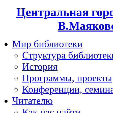
Центральная горо
В.Маяковс
Мир библиотеки
Структура библиотек
История
Программы, проекты
Конференции, семин
Читателю
Как нас найти