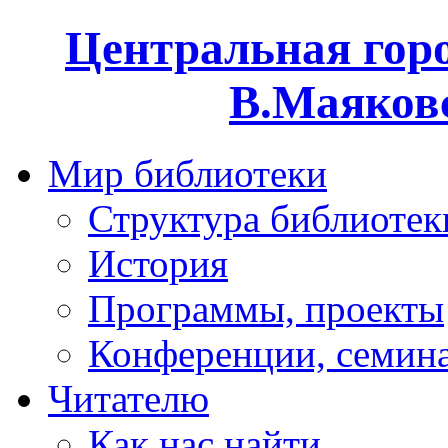
Центральная горо
В.Маяковс
Мир библиотеки
Структура библиотек
История
Программы, проекты
Конференции, семин
Читателю
Как нас найти