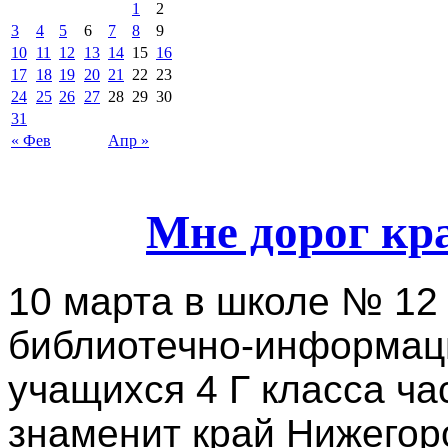
1
2
3
4
5
6
7
8
9
10
11
12
13
14
15
16
17
18
19
20
21
22
23
24
25
26
27
28
29
30
31
« Фев
Апр »
Мне дорог кр
10 марта в школе № 12
библиотечно-информаци
учащихся 4 Г класса ча
знаменит край Нижегор