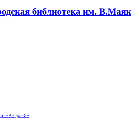
одская библиотека им. В.Маяко
 от «А» до «Я»