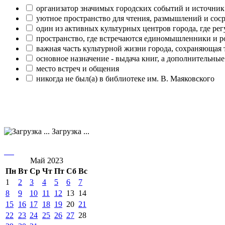
организатор значимых городских событий и источник
уютное пространство для чтения, размышлений и сос
один из активных культурных центров города, где рег
пространство, где встречаются единомышленники и р
важная часть культурной жизни города, сохраняющая
основное назначение - выдача книг, а дополнительн
место встреч и общения
никогда не был(а) в библиотеке им. В. Маяковского
Загрузка ...
Май 2023
Пн
Вт
Ср
Чт
Пт
Сб
Вс
1
2
3
4
5
6
7
8
9
10
11
12
13
14
15
16
17
18
19
20
21
22
23
24
25
26
27
28