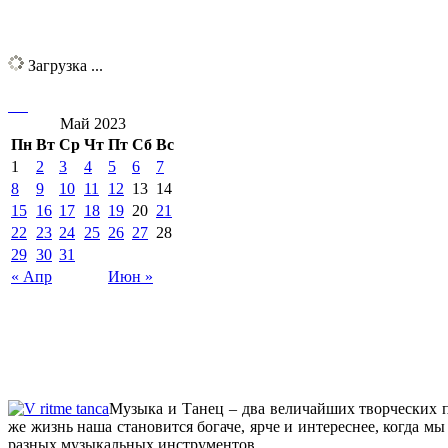
Загрузка ...
Май 2023
Пн
Вт
Ср
Чт
Пт
Сб
Вс
1
2
3
4
5
6
7
8
9
10
11
12
13
14
15
16
17
18
19
20
21
22
23
24
25
26
27
28
29
30
31
« Апр
Июн »
Музыка и Танец – два величайших творческих п
же жизнь наша становится богаче, ярче и интереснее, когда 
разных музыкальных инструментов.