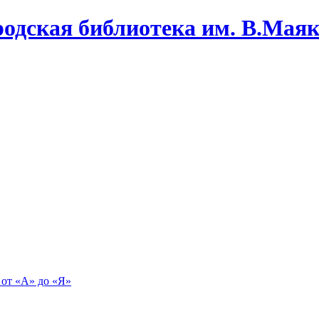
одская библиотека им. В.Маяко
 от «А» до «Я»