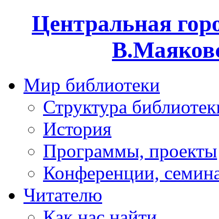
Центральная горо
В.Маяковс
Мир библиотеки
Структура библиотек
История
Программы, проекты
Конференции, семин
Читателю
Как нас найти