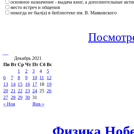
основное назначение - выдача книг, а дополнительные ак
место встреч и общения
никогда не был(а) в библиотеке им. В. Маяковского
Посмотре
Декабрь 2021
Пн
Вт
Ср
Чт
Пт
Сб
Вс
1
2
3
4
5
6
7
8
9
10
11
12
13
14
15
16
17
18
19
20
21
22
23
24
25
26
27
28
29
30
31
« Ноя
Янв »
Физика Нобе