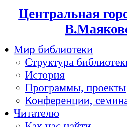
Центральная горо
В.Маяковс
Мир библиотеки
Структура библиотек
История
Программы, проекты
Конференции, семин
Читателю
Как нас найти