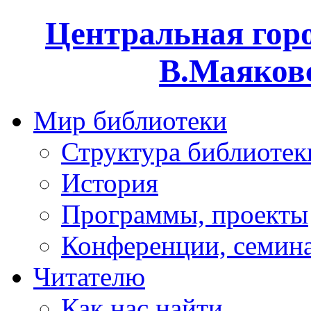
Центральная горо
В.Маяковс
Мир библиотеки
Структура библиотек
История
Программы, проекты
Конференции, семин
Читателю
Как нас найти