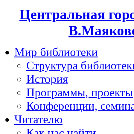
Центральная горо
В.Маяковс
Мир библиотеки
Структура библиотек
История
Программы, проекты
Конференции, семин
Читателю
Как нас найти