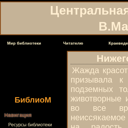
Центральная
В.Ма
Мир библиотеки
Читателю
Краеведе
Нижег
Жажда красот
призывала к 
подземных т
БиблиоМ
животворные и
во все вр
Навигация
неиссякаемое
Ресурсы библиотеки
на радость