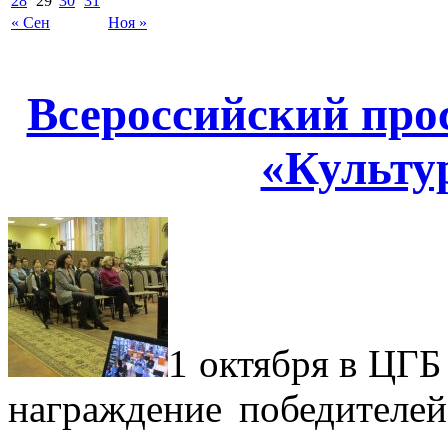
28
29
30
31
« Сен
Ноя »
Всероссийский про
«Культу
1 октября в ЦГБ
награждение победителей