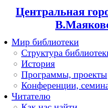
Центральная горо
В.Маяковс
Мир библиотеки
Структура библиотек
История
Программы, проекты
Конференции, семин
Читателю
Как нас найти