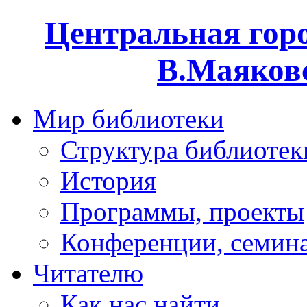
Центральная горо
В.Маяковс
Мир библиотеки
Структура библиотек
История
Программы, проекты
Конференции, семин
Читателю
Как нас найти