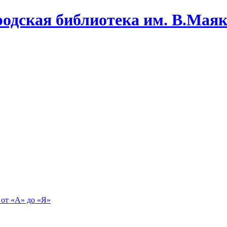
одская библиотека им. В.Маяко
 от «А» до «Я»