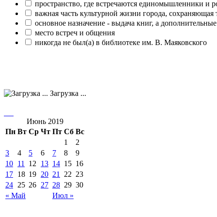
пространство, где встречаются единомышленники и р
важная часть культурной жизни города, сохраняющая
основное назначение - выдача книг, а дополнительн
место встреч и общения
никогда не был(а) в библиотеке им. В. Маяковского
Загрузка ...
Июнь 2019
Пн
Вт
Ср
Чт
Пт
Сб
Вс
1
2
3
4
5
6
7
8
9
10
11
12
13
14
15
16
17
18
19
20
21
22
23
24
25
26
27
28
29
30
« Май
Июл »