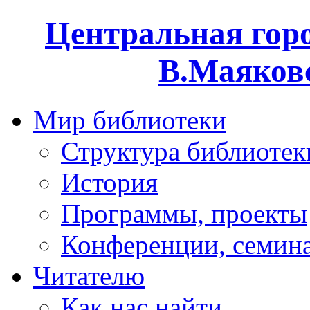
Центральная горо
В.Маяковс
Мир библиотеки
Структура библиотек
История
Программы, проекты
Конференции, семин
Читателю
Как нас найти