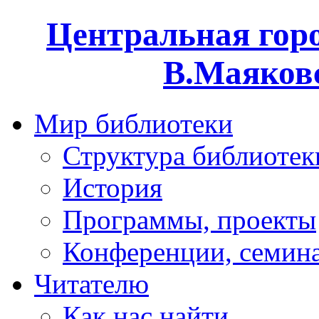
Центральная горо
В.Маяковс
Мир библиотеки
Структура библиотек
История
Программы, проекты
Конференции, семин
Читателю
Как нас найти