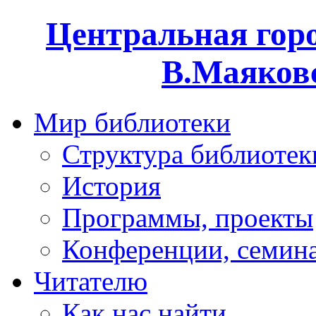
Центральная горо
В.Маяковс
Мир библиотеки
Структура библиотек
История
Программы, проекты
Конференции, семин
Читателю
Как нас найти