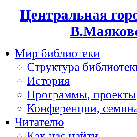
Центральная горо
В.Маяковс
Мир библиотеки
Структура библиотек
История
Программы, проекты
Конференции, семин
Читателю
Как нас найти