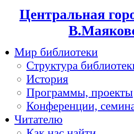
Центральная горо
В.Маяковс
Мир библиотеки
Структура библиотек
История
Программы, проекты
Конференции, семин
Читателю
Как нас найти