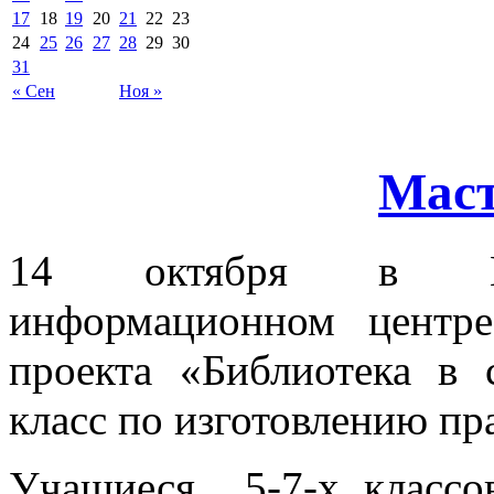
17
18
19
20
21
22
23
24
25
26
27
28
29
30
31
« Сен
Ноя »
Маст
14 октября в Мол
информационном центре
проекта «Библиотека в 
класс по изготовлению пр
Учащиеся 5-7-х классо