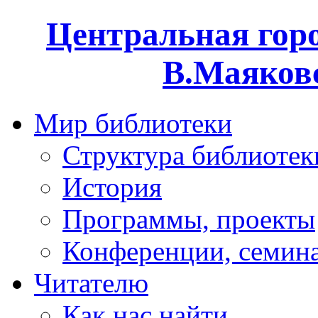
Центральная горо
В.Маяковс
Мир библиотеки
Структура библиотек
История
Программы, проекты
Конференции, семин
Читателю
Как нас найти