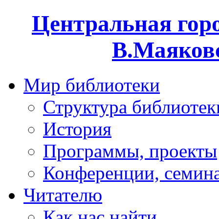
Центральная горо
В.Маяковс
Мир библиотеки
Структура библиотек
История
Программы, проекты
Конференции, семин
Читателю
Как нас найти